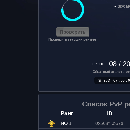
-
врем
-
Проверить
Проверить текущий рейтинг
08 / 2
сезон
:
Обратный отсчет лот
25
D
:
07
:
55
:
0
Список PvP р
Ранг
ID
NO.
1
0x568f...e67d