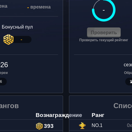
ена
-
времена
-
Бонусный пул
Проверить
-
Проверить текущий рейтинг
026
сез
ереи
Обр
5
ангов
Спис
Вознаграждение
Ранг
393
NO.
1
0x