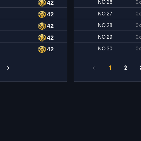
42
NO.
26
0x
42
NO.
27
0x
42
NO.
28
0x
42
NO.
29
0x
42
NO.
30
0x
1
2