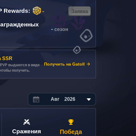
P Rewards
:
-
Заявка
награжденных
-
сезон
а SSR
Получить на Gatoll
 PVP выдаются в виде
, чтобы получить.
Авг
2026
Сражения
Победа