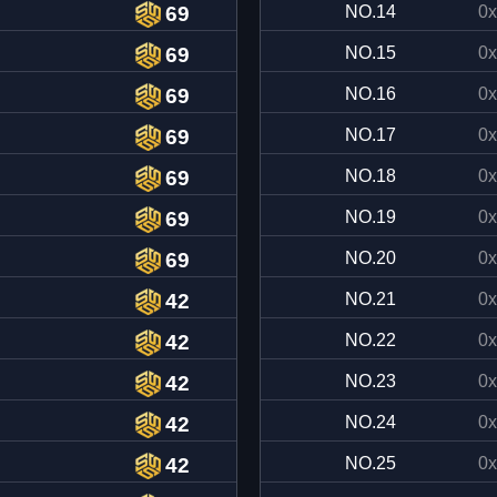
69
NO.
14
0x
69
NO.
15
0x
69
NO.
16
0x
69
NO.
17
0x
69
NO.
18
0x
69
NO.
19
0x
69
NO.
20
0x
42
NO.
21
0x
42
NO.
22
0x
42
NO.
23
0x
42
NO.
24
0x
42
NO.
25
0x