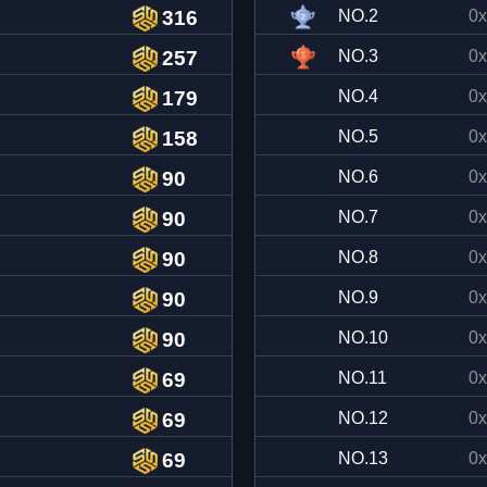
316
NO.
2
0x
257
NO.
3
0x
179
NO.
4
0x
158
NO.
5
0x
90
NO.
6
0x
90
NO.
7
0x
90
NO.
8
0x
90
NO.
9
0x
90
NO.
10
0x
69
NO.
11
0x
69
NO.
12
0x
69
NO.
13
0x