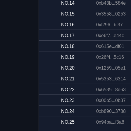
NO.
14
0xb43b...584e
NO.
15
0x3558...0253
NO.
16
0xf296...bf37
NO.
17
0xe6f7...e44c
NO.
18
0x615e...df01
NO.
19
0x26f4...5c16
NO.
20
0x1259...05e1
NO.
21
0x5353...6314
NO.
22
0x6535...8d63
NO.
23
0x00b5...0b37
NO.
24
0xb890...3788
NO.
25
0x94ba...f3a8