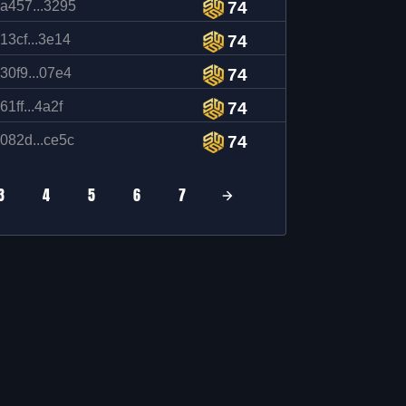
a457...3295
74
13cf...3e14
74
30f9...07e4
74
61ff...4a2f
74
082d...ce5c
74
3
4
5
6
7