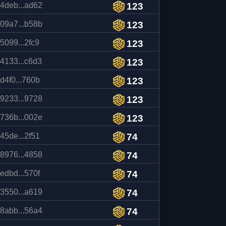
4deb...ad62
123
09a7...b58b
123
5099...2fc9
123
4133...c6d3
123
d4f0...760b
123
9233...9728
123
736b...002e
123
45de...2f51
74
8976...4858
74
edbd...570f
74
3550...a619
74
8abb...56a4
74