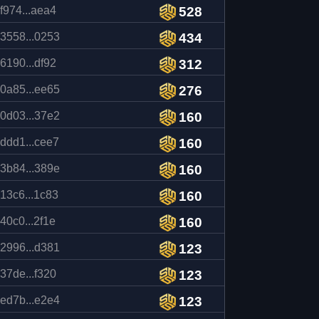
f974...aea4
528
3558...0253
434
6190...df92
312
0a85...ee65
276
0d03...37e2
160
ddd1...cee7
160
3b84...389e
160
13c6...1c83
160
40c0...2f1e
160
2996...d381
123
37de...f320
123
ed7b...e2e4
123