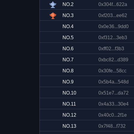
NO.
2
0x304f...622a
NO.
3
0xf203...ee62
NO.
4
0x0e36...9dd0
NO.
5
0xf312...3eb3
NO.
6
0xff02...f3b3
NO.
7
0xbc82...d389
NO.
8
0x30fe...58cc
NO.
9
0x5b4a...548d
NO.
10
0x51e7...da72
NO.
11
0x4a33...30e4
NO.
12
0x40c0...2f1e
NO.
13
0x7f48...f732