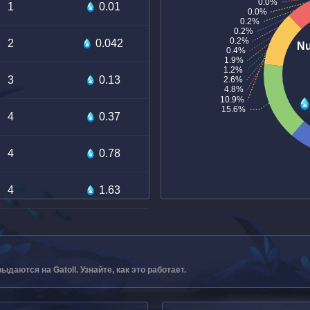
1
0.01
2
0.042
3
0.13
4
0.37
4
0.78
4
1.63
аются на Gatoll. Узнайте, как это работает.