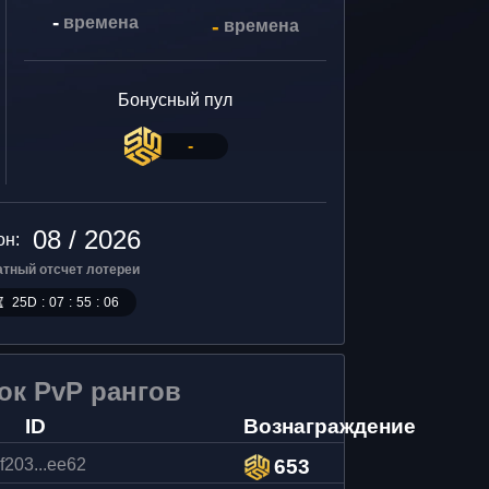
-
времена
-
времена
Бонусный пул
-
08 / 2026
он
:
атный отсчет лотереи
25
D
:
07
:
55
:
05
ок PvP рангов
ID
Вознаграждение
f203...ee62
653