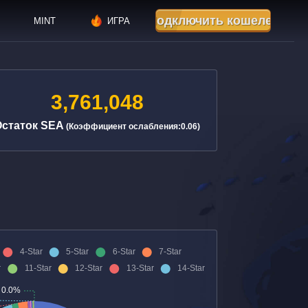
Подключить кошелек
MINT
ИГРА
3,761,048
Остаток SEA
(
Коэффициент ослабления
:
0.06
)