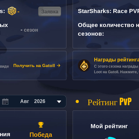
ds
:
-
StarSharks: Race PV
Заявка
ных
Общее количество 
-
сезон
сезонов
:
Награды рейтинг
Получить на Gatoll
 виде
С этого сезона награды
Loot на Gatoll. Нажмите
Рейтинг PvP
Авг
2026
Мой рейтинг
ния
Победа