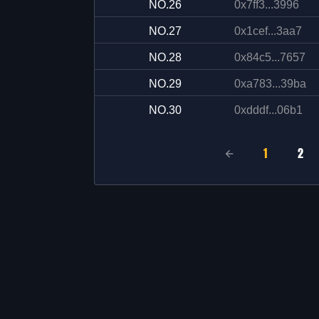
NO.
26
0x7ff3...3996
NO.
27
0x1cef...3aa7
NO.
28
0x84c5...7657
NO.
29
0xa783...39ba
NO.
30
0xdddf...06b1
1
2