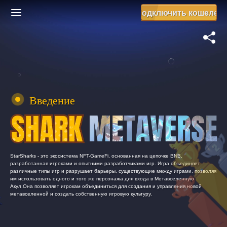
Подключить кошелек
Введение
StarSharks - это экосистема NFT-GameFi, основанная на цепочке BNB,
разработанная игроками и опытними разработчиками игр. Игра объединяет
различные типы игр и разрушает барьеры, существующие между играми, позволяя
им использовать одного и того же персонажа для входа в Метавселенную
Акул.Она позволяет игрокам объединиться для создания и управления новой
метавселенной и создать собственную игровую культуру.